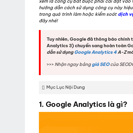
xem là công cụ bắt buộc phải cài đặt vào
hướng dẫn cách sử dụng công cụ này hiệu
trong quá trình làm hoặc kiểm soát
dịch v
đây nhé!
Tuy nhiên, Google đã thông báo chính 
Analytics 3) chuyển sang hoàn toàn Goog
dẫn sử dụng
Google Analytics 4
A-Z
mớ
>>>
Nhận ngay bảng
giá SEO
của SEODO
Mục Lục Nội Dung
1. Google Analytics là gì?