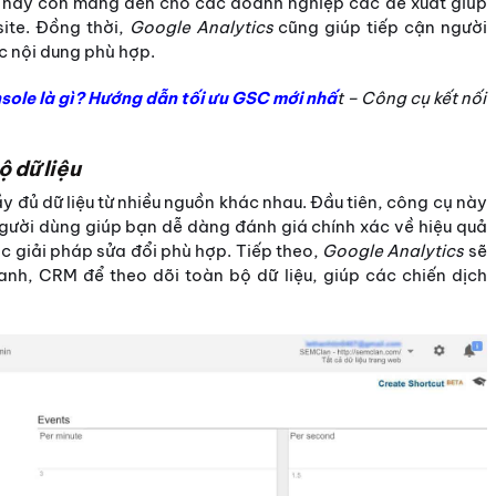
ụ này còn mang đến cho các doanh nghiệp các đề xuất giúp
site. Đồng thời,
Google Analytics
cũng giúp tiếp cận người
c nội dung phù hợp.
ole là gì? Hướng dẫn tối ưu GSC mới nhấ
t – Công cụ kết nối
ộ dữ liệu
y đủ dữ liệu từ nhiều nguồn khác nhau. Đầu tiên, công cụ này
 người dùng giúp bạn dễ dàng đánh giá chính xác về hiệu quả
c giải pháp sửa đổi phù hợp. Tiếp theo,
Google Analytics
sẽ
anh, CRM để theo dõi toàn bộ dữ liệu, giúp các chiến dịch