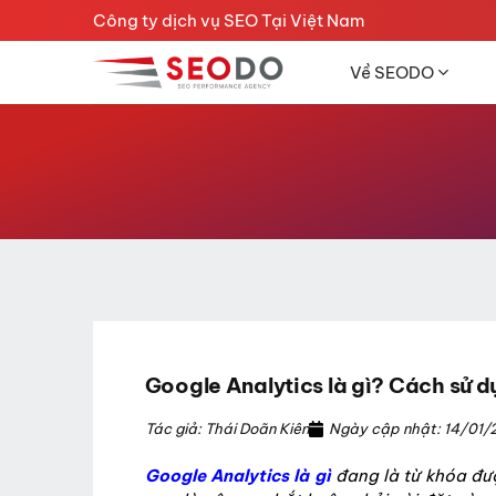
Chuyển
Công ty dịch vụ SEO Tại Việt Nam
đến
nội
Về SEODO
dung
Google Analytics là gì? Cách sử d
Tác giả: Thái Doãn Kiên
Ngày cập nhật: 14/01/
Google Analytics là gì
đang là từ khóa đư