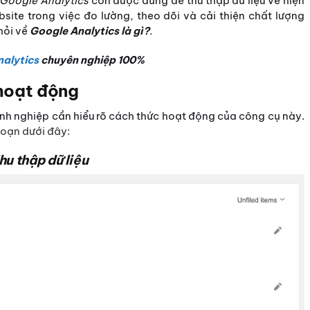
Google Analytics
còn được dùng để thu thập dữ liệu về hiện
bsite trong việc đo lường, theo dõi và cải thiện chất lượng
hỏi về
Google Analytics là gì?
.
alytics
chuyên nghiệp 100%
hoạt động
nh nghiệp cần hiểu rõ cách thức hoạt động của công cụ này.
đoạn dưới đây:
hu thập dữ liệu