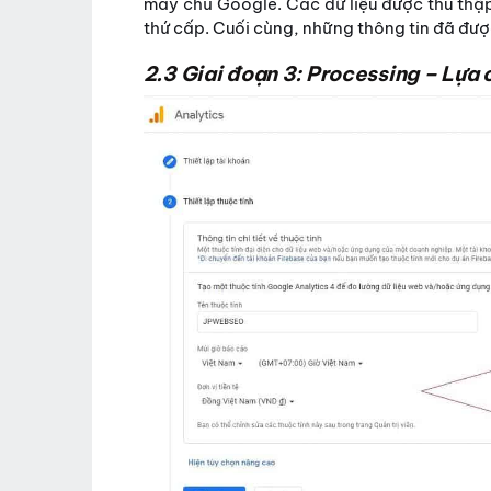
máy chủ Google. Các dữ liệu được thu thập s
thứ cấp. Cuối cùng, những thông tin đã đượ
2.3 Giai đoạn 3: Processing – Lựa 