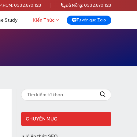
P.HCM: 0332.870.123
Đà Nẵng: 0332.870.123
e Study
Kiến Thức
Tư vấn qua Zalo
CHUYÊN MỤC
Kiến thức SEO