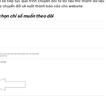
ẽ tiếp tục quá trình chuyển đổi từ dữ liệu thô thành dữ liệu
c chuyển đổi sẽ xuất thành báo cáo cho website.
chọn chỉ số muốn theo dõi