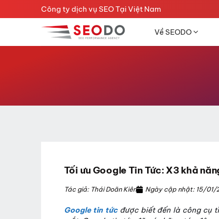
Chuyển
Công ty dịch vụ SEO Tại Việt Nam
đến
nội
Về SEODO
dung
Tối ưu Google Tin Tức: X3 khả năng
Tác giả: Thái Doãn Kiên
Ngày cập nhật: 15/01/
Google tin tức
được biết đến là công cụ t