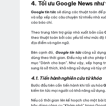
4. Tối ưu Google News như
Google tin tức
sẽ dùng các thuật toán để p
và sắp xếp các câu chuyện từ nhiều nhà xu
cáo báo chí.
Theo trung tâm trợ giúp nhà xuất bản của
theo thuật toán bởi các yếu tố như mức độ li
địa điểm và ngôn ngữ.
Bên cạnh đó,
Google tin tức
cũng sử dụng 
dùng theo thời gian. Điều này sẽ cho phép 
mục “Dành cho bạn”. Như vậy, xếp hạng tr
sung là sở thích, khả năng sử dụng và tùy 
4.1. Tiến hành nghiên cứu từ khóa
Bước đầu tiên cần tiến hành khi tối ưu hóa
G
kiếm tin tức mọi người có khả năng sử dụng.
Nếu có thời gian lên kế hoạch cho một bài
hãy dùng công cụ “Khám phá” trong Google