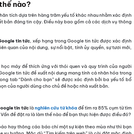
 thế nào?
hân tích dựa trên hàng trăm yếu tố khác nhau nhằm xác định
ất bản đáng tin cậy. Điều này bao gồm cả các dịch vụ thông
Google tin tức
, xếp hạng trong Google tin tức được xác định
ên quan của nội dung, sự nổi bật, tính ủy quyền, sự tươi mới,
học máy để thích ứng với thói quen và quy trình của người
Google tin tức đề xuất nội dung mang tính cá nhân hóa trong
ong tab “Dành cho bạn” sẽ được xác định bởi ba yếu tố bổ
chọn của người dùng cho chủ đề hoặc nhà xuất bản.
oogle tin tức
là
nghiên cứu từ khóa
để tìm ra 85% cụm từ tìm
 Vấn đề đặt ra là làm thế nào để bạn thực hiện được điều đó?
 báo hay thông cáo báo chí một sự kiện theo mùa như thì bạn
 xu hướng. Mặc dù “Tìm kiếm trên web” là cài đặt mặc định