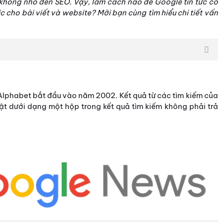
không nhỏ đến SEO. Vậy, làm cách nào để Google tin tức có
fic cho bài viết và website? Mời bạn cùng tìm hiểu chi tiết vấn
Alphabet bắt đầu vào năm 2002. Kết quả từ các tìm kiếm của
 bật dưới dạng một hộp trong kết quả tìm kiếm không phải trả