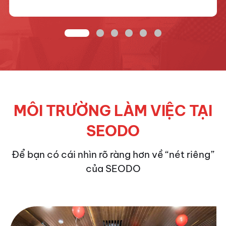
MÔI TRƯỜNG LÀM VIỆC TẠI
SEODO
Để bạn có cái nhìn rõ ràng hơn về “nét riêng”
của SEODO