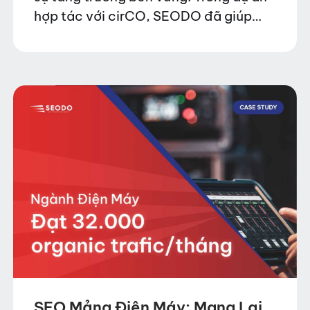
hợp tác với cirCO, SEODO đã giúp
thương hiệu này đạt 4000 lượt
Organic Traffic mỗi tháng và…
SEO Mảng Điện Máy: Mang Lại