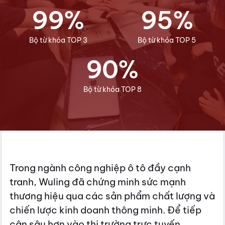
9
9
%
9
5
%
Bộ từ khóa TOP 3
Bộ từ khóa TOP 5
9
0
%
Bộ từ khóa TOP 8
Trong ngành công nghiệp ô tô đầy cạnh
tranh, Wuling đã chứng minh sức mạnh
thương hiệu qua các sản phẩm chất lượng và
chiến lược kinh doanh thông minh. Để tiếp
cận sâu hơn vào thị trường trực tuyến,