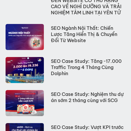
ĐẾN WEBSITE CÓ THỨ HẠNG
CAO VỀ NGHỈ DƯỠNG VÀ TRẢI
NGHIỆM TÂM LINH TẠI YÊN TỬ
SEO Ngành Nội Thất: Chiến
Lược Tăng Hiển Thị & Chuyển
Đổi Từ Website
SEO Case Study: Tăng ~17.000
Traffic Trong 4 Tháng Cùng
Dolphin
SEO Case Study: Nghiệm thu dự
án sớm 2 tháng cùng với SCG
SEO Case Study: Vượt KPI trước