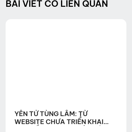
BÀI VIẾT CÓ LIÊN QUAN
YÊN TỬ TÙNG LÂM: TỪ
WEBSITE CHƯA TRIỂN KHAI
SEO ĐẾN WEBSITE CÓ THỨ