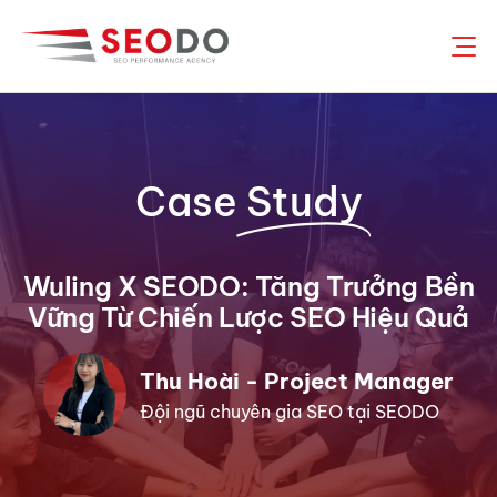
Chuyển
đến
nội
dung
Case
Study
Wuling X SEODO: Tăng Trưởng Bền
Vững Từ Chiến Lược SEO Hiệu Quả
Thu Hoài - Project Manager
Đội ngũ chuyên gia SEO tại SEODO