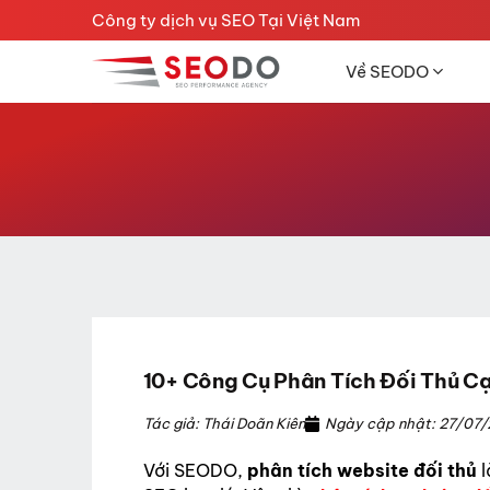
Chuyển
Công ty dịch vụ SEO Tại Việt Nam
đến
nội
Về SEODO
dung
10+ Công Cụ Phân Tích Đối Thủ C
Tác giả: Thái Doãn Kiên
Ngày cập nhật: 27/07
Với SEODO,
phân tích website đối thủ
l