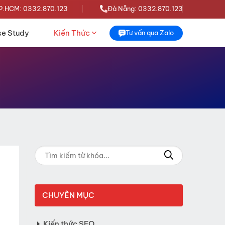
P.HCM: 0332.870.123
Đà Nẵng: 0332.870.123
e Study
Kiến Thức
Tư vấn qua Zalo
CHUYÊN MỤC
Kiến thức SEO