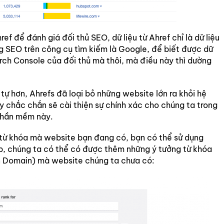
f để đánh giá đối thủ SEO, dữ liệu từ Ahref chỉ là dữ liệu
g SEO trên công cụ tìm kiếm là Google, để biết được dữ
arch Console của đối thủ mà thôi, mà điều này thì dường
tự hơn, Ahrefs đã loại bỏ những website lớn ra khỏi hệ
 chắc chắn sẽ cài thiện sự chính xác cho chúng ta trong
 phần mềm này.
 từ khóa mà website bạn đang có, bạn có thể sử dụng
, chúng ta có thể có được thêm những ý tưởng từ khóa
on Domain) mà website chúng ta chưa có: