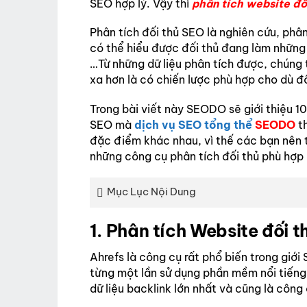
SEO hợp lý. Vậy thì
phân tích website đổ
Phân tích đối thủ SEO là nghiên cứu, phân
có thể hiểu được đối thủ đang làm những 
…Từ những dữ liệu phân tích được, chúng t
xa hơn là có chiến lược phù hợp cho dù đ
Trong bài viết này SEODO sẽ giới thiệu 1
SEO mà
dịch vụ SEO tổng thể
SEODO
th
đặc điểm khác nhau, vì thế các bạn nên 
những công cụ phân tích đối thủ phù hợp
Mục Lục Nội Dung
1. Phân tích Website đối 
Ahrefs là công cụ rất phổ biến trong gi
từng một lần sử dụng phần mềm nổi tiếng
dữ liệu backlink lớn nhất và cũng là công