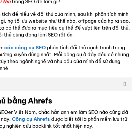
i thủ
trong SEO để làm gì?
 tích để hiểu về đối thủ của mình, sau khi phân tích mình
gì, họ tối ưu website như thế nào, offpage của họ ra sao,
a có thể đưa ra mục tiêu cụ thể để vượt lên trên đối thủ,
ối thủ cũng đang làm SEO rất ổn.
0+
các công cụ SEO
phân tích đối thủ cạnh tranh trong
ường xuyên dùng nhất. Mỗi công cụ ở đây đều có những
tùy theo ngành nghề và nhu cầu của mình để sử dụng
 nhé
thủ bằng Ahrefs
ới SEOer Việt Nam, chắc hẳn anh em làm SEO nào cũng đã
 này.
Công cụ Ahrefs
được biết tới là phần mềm lưu trữ
 cụ nghiên cứu backlink tốt nhất hiện nay.