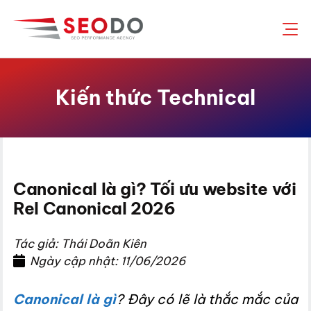
Chuyển
đến
nội
dung
Kiến thức Technical
Canonical là gì? Tối ưu website với
Rel Canonical 2026
Tác giả: Thái Doãn Kiên
Ngày cập nhật: 11/06/2026
Canonical là gì
? Đây có lẽ là thắc mắc của