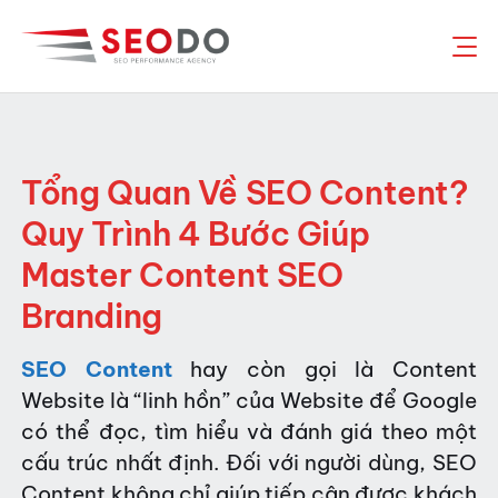
Chuyển
đến
nội
dung
Tổng Quan Về SEO Content?
Quy Trình 4 Bước Giúp
Master Content SEO
Branding
SEO Content
hay còn gọi là Content
Website là “linh hồn” của Website để Google
có thể đọc, tìm hiểu và đánh giá theo một
cấu trúc nhất định. Đối với người dùng, SEO
Content không chỉ giúp tiếp cận được khách