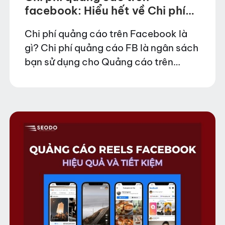
facebook: Hiểu hết về Chi phí
quảng cáo FB cập nhật mới
Chi phí quảng cáo trên Facebook là
nhất 2026
gì? Chi phí quảng cáo FB là ngân sách
bạn sử dụng cho Quảng cáo trên
Facebook, dưới hình thức đấu thầu,
trong đó bạn đặt mức giá…