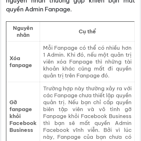
nguyên nhân thường gặp khiến bạn mất
quyền Admin Fanpage.
Nguyên
Cụ thể
nhân
Mỗi Fanpage có thể có nhiều hơn
1 Admin. Khi đó, nếu một quản trị
Xóa
viên xóa Fanpage thì những tài
fanpage
khoản khác cũng mất đi quyền
quản trị trên Fanpage đó.
Trường hợp này thường xảy ra với
các Fanpage chưa thiết lập quyền
Gỡ
quản trị. Nếu bạn chỉ cấp quyền
fanpage
biên tập viên và vô tình gỡ
khỏi
Fanpage khỏi Facebook Business
Facebook
thì bạn sẽ mất quyền Admin
Business
Facebook vĩnh viễn. Bởi vì lúc
này, Fanpage của bạn chưa có