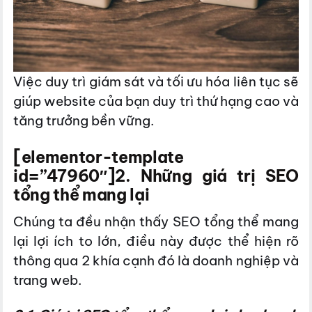
Việc duy trì giám sát và tối ưu hóa liên tục sẽ
giúp website của bạn duy trì thứ hạng cao và
tăng trưởng bền vững.
[elementor-template
id=”47960″]
2. Những giá trị SEO
tổng thể mang lại
Chúng ta đều nhận thấy SEO tổng thể mang
lại lợi ích to lớn, điều này được thể hiện rõ
thông qua 2 khía cạnh đó là doanh nghiệp và
trang web.