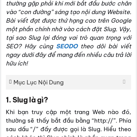
thường gặp phải khi mới bắt đầu bước chân
vào “con đường” sáng tạo nội dung Website.
Bài viết đạt được thứ hạng cao trên Google
một phần chính nhờ vào cách đặt Slug. Vậy,
tại sao Slug lại đóng vai trò quan trọng với
SEO? Hãy cùng
SEODO
theo dõi bài viết
ngay dưới đây để mang đến nhiều câu trả lời
hữu ích!
Mục Lục Nội Dung
1. Slug là gì?
Khi bạn truy cập một trang Web nào đó,
thường sẽ thấy bắt đầu bằng “http://”. Phía
sau dấu “/” đấy được gọi là S
lug
. Hiểu theo