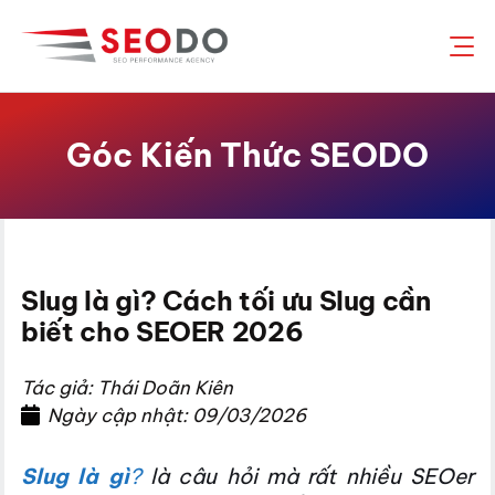
Chuyển
đến
nội
dung
Góc Kiến Thức SEODO
Slug là gì? Cách tối ưu Slug cần
biết cho SEOER 2026
Tác giả: Thái Doãn Kiên
Ngày cập nhật: 09/03/2026
Slug là gì
?
là câu hỏi mà rất nhiều SEOer