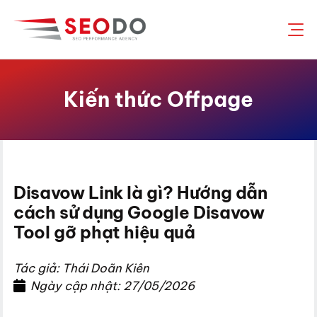
Chuyển
đến
nội
dung
Kiến thức Offpage
Disavow Link là gì? Hướng dẫn
cách sử dụng Google Disavow
Tool gỡ phạt hiệu quả
Tác giả: Thái Doãn Kiên
Ngày cập nhật: 27/05/2026