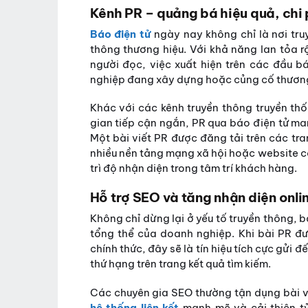
Kênh PR – quảng bá hiệu quả, chi p
Báo điện tử
ngày nay không chỉ là nơi truy
thông thương hiệu. Với khả năng lan tỏa r
người đọc, việc xuất hiện trên các đầu b
nghiệp đang xây dựng hoặc củng cố thương h
Khác với các kênh truyền thông truyền th
gian tiếp cận ngắn, PR qua báo điện tử mang
Một bài viết PR được đăng tải trên các tra
nhiều nền tảng mạng xã hội hoặc website c
trì độ nhận diện trong tâm trí khách hàng.
Hỗ trợ SEO và tăng nhận diện onli
Không chỉ dừng lại ở yếu tố truyền thông, 
tổng thể của doanh nghiệp. Khi bài PR đ
chính thức, đây sẽ là tín hiệu tích cực gửi
thứ hạng trên trang kết quả tìm kiếm.
Các chuyên gia SEO thường tận dụng bài vi
hệ thống liên kết
mạnh mẽ và cải thiện tỷ 