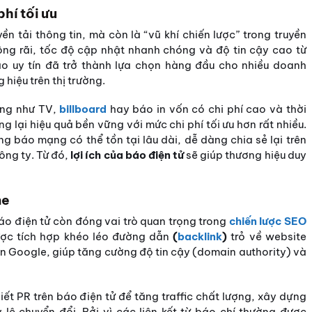
hí tối ưu
ền tải thông tin, mà còn là “vũ khí chiến lược” trong truyền
ộng rãi, tốc độ cập nhật nhanh chóng và độ tin cậy cao từ
áo uy tín đã trở thành lựa chọn hàng đầu cho nhiều doanh
iệu trên thị trường.
ống như TV,
billboard
hay báo in vốn có chi phí cao và thời
 lại hiệu quả bền vững với mức chi phí tối ưu hơn rất nhiều.
ng báo mạng có thể tồn tại lâu dài, dễ dàng chia sẻ lại trên
ông ty. Từ đó,
lợi ích của báo điện tử
sẽ giúp thương hiệu duy
ne
báo điện tử còn đóng vai trò quan trọng trong
chiến lược SEO
ược tích hợp khéo léo đường dẫn
(
backlink
)
trỏ về website
 đến Google, giúp tăng cường độ tin cậy (domain authority) và
ết PR trên báo điện tử để tăng traffic chất lượng, xây dựng
lệ chuyển đổi. Bởi vì các liên kết từ báo chí thường được