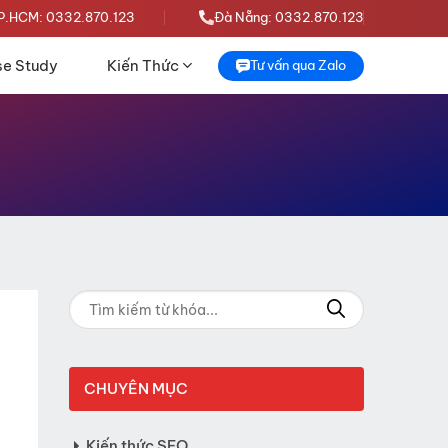
P.HCM: 0332.870.123
Đà Nẵng: 0332.870.123
e Study
Kiến Thức
Tư vấn qua Zalo
CHUYÊN MỤC
Kiến thức SEO