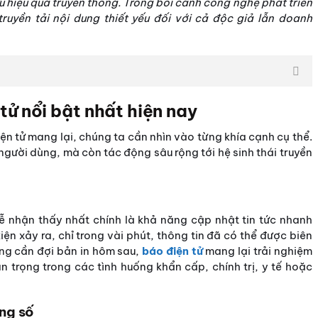
ưu hiệu quả truyền thông. Trong bối cảnh công nghệ phát triển
ruyền tải nội dung thiết yếu đối với cả độc giả lẫn doanh
tử nổi bật nhất hiện nay
iện tử mang lại, chúng ta cần nhìn vào từng khía cạnh cụ thể.
 người dùng, mà còn tác động sâu rộng tới hệ sinh thái truyền
 nhận thấy nhất chính là khả năng cập nhật tin tức nhanh
iện xảy ra, chỉ trong vài phút, thông tin đã có thể được biên
ông cần đợi bản in hôm sau,
báo điện tử
mang lại trải nghiệm
n trọng trong các tình huống khẩn cấp, chính trị, y tế hoặc
ng số