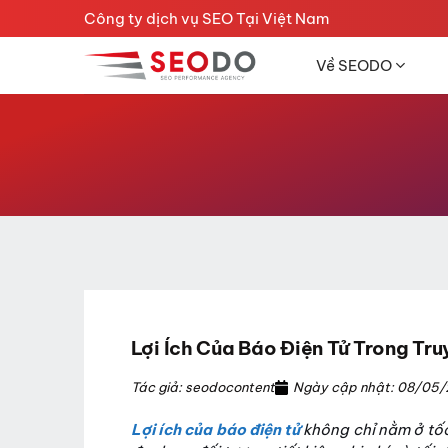
Chuyển
Công ty dịch vụ SEO Tại Việt Nam
đến
nội
Về SEODO
dung
Lợi Ích Của Báo Điện Tử Trong Tr
Tác giả: seodocontent
Ngày cập nhật: 08/05
Lợi ích của báo điện tử
không chỉ nằm ở tốc