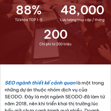
8
8
%
4
8
,
0
0
0
Từ khóa TOP 1-5
Lưu lượng truy cập / tháng
2
0
0
Chi phí từ 200 triệu
SEO ngành thiết kế cảnh quan
là một trong
những dự án thuộc nhóm dịch vụ của
SEODO. Đây là một ngành SEODO đã làm từ
năm 2018, nên khi triển khai thị trường lúc
bấy giờ chưa cạnh tranh quá nhiều. Doanh