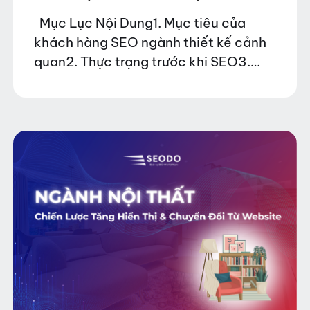
SEO ĐẾN WEBSITE CÓ THỨ
Mục Lục Nội Dung1. Mục tiêu của
HẠNG CAO VỀ NGHỈ DƯỠNG VÀ
khách hàng SEO ngành thiết kế cảnh
TRẢI NGHIỆM TÂM LINH TẠI YÊN
quan2. Thực trạng trước khi SEO3.
TỬ
Phương án triển khai3.1 Nội dung3.2
Website3.3 Quảng bá4. Kết quảYÊN
TỬ TÙNG LÂM…