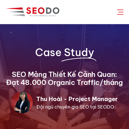
Chuyển
đến
nội
dung
Case
Study
SEO Mảng Thiết Kế Cảnh Quan:
Đạt 48.000 Organic Traffic/tháng
Thu Hoài - Project Manager
Đội ngũ chuyên gia SEO tại SEODO