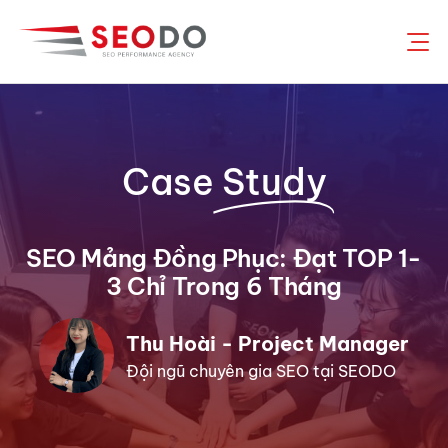
Chuyển
đến
nội
dung
Case
Study
SEO Mảng Đồng Phục: Đạt TOP 1-
3 Chỉ Trong 6 Tháng
Thu Hoài - Project Manager
Đội ngũ chuyên gia SEO tại SEODO