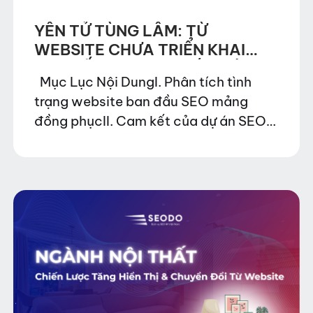
YÊN TỬ TÙNG LÂM: TỪ
WEBSITE CHƯA TRIỂN KHAI
SEO ĐẾN WEBSITE CÓ THỨ
Mục Lục Nội DungI. Phân tích tình
HẠNG CAO VỀ NGHỈ DƯỠNG VÀ
trạng website ban đầu SEO mảng
TRẢI NGHIỆM TÂM LINH TẠI YÊN
đồng phụcII. Cam kết của dự án SEO
TỬ
mảng đồng phụcIII. Thực thi dự án –
phương án triển khai1. Phân…