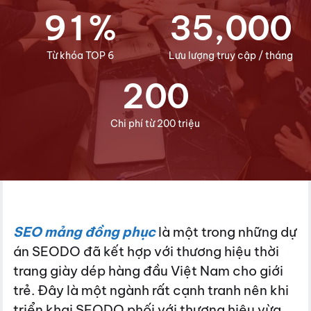
9
1
%
3
5
,
0
0
0
Từ khóa TOP 6
Lưu lượng truy cập / tháng
2
0
0
Chi phí từ 200 triệu
SEO mảng đồng phục
là một trong những dự
án SEODO đã kết hợp với thương hiệu thời
trang giày dép hàng đầu Việt Nam cho giới
trẻ. Đây là một ngành rất cạnh tranh nên khi
triển khai SEODO phối với thương hiệu vừa