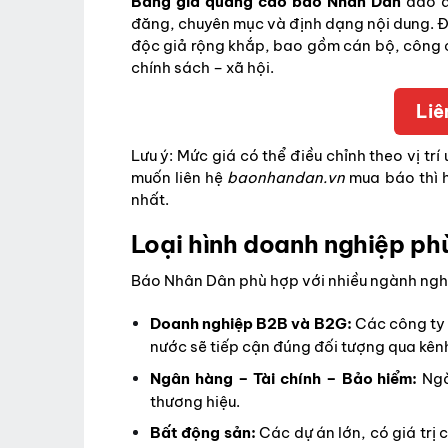
Bảng giá quảng cáo báo Nhân Dân
dao đ
đăng, chuyên mục và định dạng nội dung. Đ
độc giả rộng khắp, bao gồm cán bộ, công 
chính sách – xã hội.
Liê
Lưu ý: Mức giá có thể điều chỉnh theo vị tr
muốn liên hệ
baonhandan.vn
mua báo thì 
nhất.
Loại hình doanh nghiệp ph
Báo Nhân Dân phù hợp với nhiều ngành nghề
Doanh nghiệp B2B và B2G:
Các công ty 
nước sẽ tiếp cận đúng đối tượng qua kên
Ngân hàng – Tài chính – Bảo hiểm:
Ngà
thương hiệu.
Bất động sản:
Các dự án lớn, có giá trị 