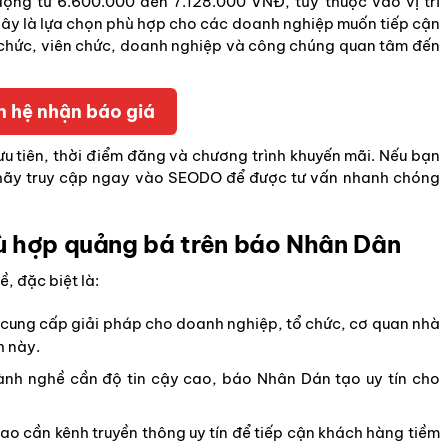
ộng từ 6.600.000 đến 7.128.000 VNĐ, tùy thuộc vào vị trí
ây là lựa chọn phù hợp cho các doanh nghiệp muốn tiếp cận
chức, viên chức, doanh nghiệp và công chúng quan tâm đến
n hệ nhận báo giá
í ưu tiên, thời điểm đăng và chương trình khuyến mãi. Nếu bạn
hãy truy cập ngay vào SEODO để được tư vấn nhanh chóng
ù hợp quảng bá trên báo Nhân Dân
, đặc biệt là:
cung cấp giải pháp cho doanh nghiệp, tổ chức, cơ quan nhà
h này.
nh nghề cần độ tin cậy cao, báo Nhân Dán tạo uy tín cho
cao cần kênh truyền thông uy tín để tiếp cận khách hàng tiềm