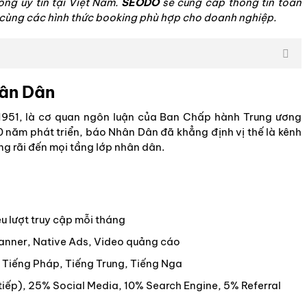
ông uy tín tại Việt Nam.
SEODO
sẽ cung cấp thông tin toàn
cùng các hình thức booking phù hợp cho doanh nghiệp.
hân Dân
1951, là cơ quan ngôn luận của Ban Chấp hành Trung ương
0 năm phát triển, báo Nhân Dân đã khẳng định vị thế là kênh
ng rãi đến mọi tầng lớp nhân dân.
u lượt truy cập mỗi tháng
 Banner, Native Ads, Video quảng cáo
, Tiếng Pháp, Tiếng Trung, Tiếng Nga
 tiếp), 25% Social Media, 10% Search Engine, 5% Referral