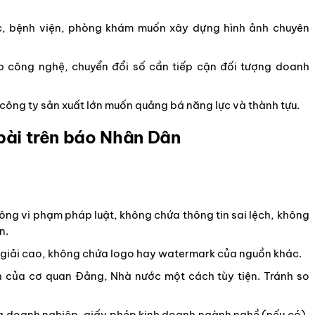
, bệnh viện, phòng khám muốn xây dựng hình ảnh chuyên
 công nghệ, chuyển đổi số cần tiếp cận đối tượng doanh
công ty sản xuất lớn muốn quảng bá năng lực và thành tựu.
 bài trên báo Nhân Dân
hông vi phạm pháp luật, không chứa thông tin sai lệch, không
n.
 giải cao, không chứa logo hay watermark của nguồn khác.
h của cơ quan Đảng, Nhà nước một cách tùy tiện. Tránh so
a doanh nghiệp, giấy phép kinh doanh ngành nghề (nếu có),