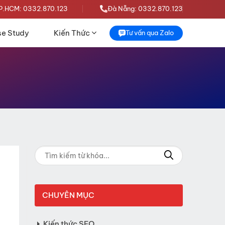
P.HCM: 0332.870.123
Đà Nẵng: 0332.870.123
e Study
Kiến Thức
Tư vấn qua Zalo
CHUYÊN MỤC
Kiến thức SEO