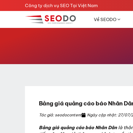
Chuyển
Công ty dịch vụ SEO Tại Việt Nam
đến
nội
Về SEODO
dung
Bảng giá quảng cáo báo Nhân Dâ
Tác giả: seodocontent
Ngày cập nhật: 27/07/
Bảng giá quảng cáo báo Nhân Dân
là thô