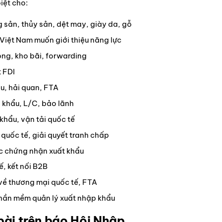
iệt cho:
 sản, thủy sản, dệt may, giày da, gỗ
Việt Nam muốn giới thiệu năng lực
ông, kho bãi, forwarding
 FDI
u, hải quan, FTA
p khẩu, L/C, bảo lãnh
khẩu, vận tải quốc tế
quốc tế, giải quyết tranh chấp
c chứng nhận xuất khẩu
ế, kết nối B2B
ề thương mại quốc tế, FTA
hần mềm quản lý xuất nhập khẩu
 bài trên báo Hội Nhập