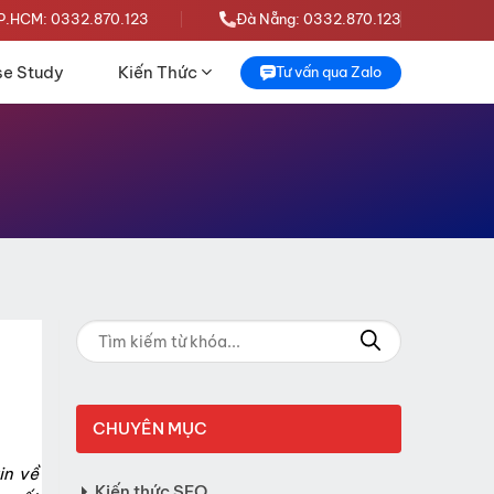
P.HCM: 0332.870.123
Đà Nẵng: 0332.870.123
e Study
Kiến Thức
Tư vấn qua Zalo
CHUYÊN MỤC
in về
Kiến thức SEO