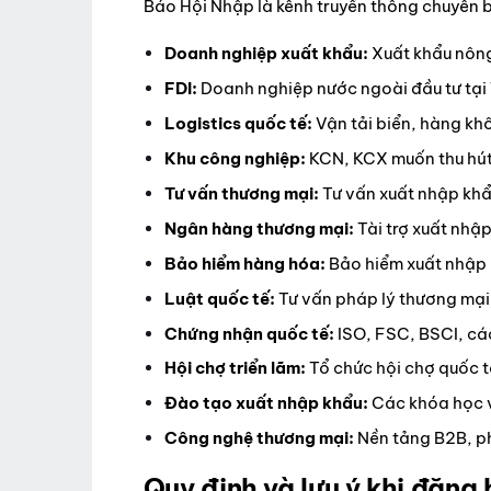
Báo Hội Nhập là kênh truyền thông chuyên b
Doanh nghiệp xuất khẩu:
Xuất khẩu nông
FDI:
Doanh nghiệp nước ngoài đầu tư tại 
Logistics quốc tế:
Vận tải biển, hàng kh
Khu công nghiệp:
KCN, KCX muốn thu hút
Tư vấn thương mại:
Tư vấn xuất nhập khẩ
Ngân hàng thương mại:
Tài trợ xuất nhậ
Bảo hiểm hàng hóa:
Bảo hiểm xuất nhập 
Luật quốc tế:
Tư vấn pháp lý thương mại 
Chứng nhận quốc tế:
ISO, FSC, BSCI, cá
Hội chợ triển lãm:
Tổ chức hội chợ quốc t
Đào tạo xuất nhập khẩu:
Các khóa học v
Công nghệ thương mại:
Nền tảng B2B, p
Quy định và lưu ý khi đăng