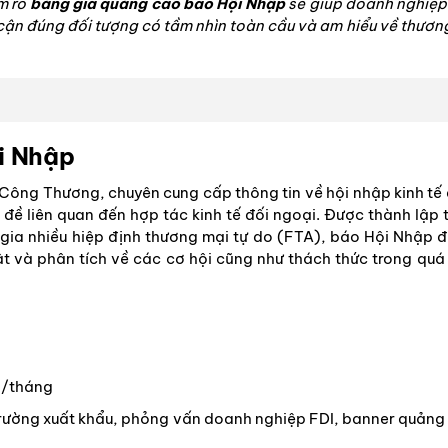
m rõ
bảng giá quảng cáo báo Hội Nhập
sẽ giúp doanh nghiệp
 cận đúng đối tượng có tầm nhìn toàn cầu và am hiểu về thươn
ội Nhập
Công Thương, chuyên cung cấp thông tin về hội nhập kinh tế
đề liên quan đến hợp tác kinh tế đối ngoại. Được thành lập 
ia nhiều hiệp định thương mại tự do (FTA), báo Hội Nhập đ
t và phân tích về các cơ hội cũng như thách thức trong quá 
p/tháng
ị trường xuất khẩu, phỏng vấn doanh nghiệp FDI, banner quảng