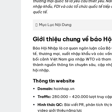
thương mại quốc tế là yêu cầu thiết yếu. Nắ
nhập khẩu, FDI và các tổ chức quốc tế tiếp
quốc tế.
Mục Lục Nội Dung
Giới thiệu chung về báo H
Báo Hội Nhập là cơ quan ngôn luận của Bộ 
tế, thương mại, xuất nhập khẩu và các vấn 
bối cảnh Việt Nam gia nhập WTO và tham g
thành nguồn thông tin chuyên sâu, cập nhậ
hội nhập
.
Thông tin website
Domain:
hoinhap.vn
Traffic:
280.000 – 420.000 lượt truy cậ
Hình thức QC:
Bài viết PR, phân tích th
video giới thiệu năng lực