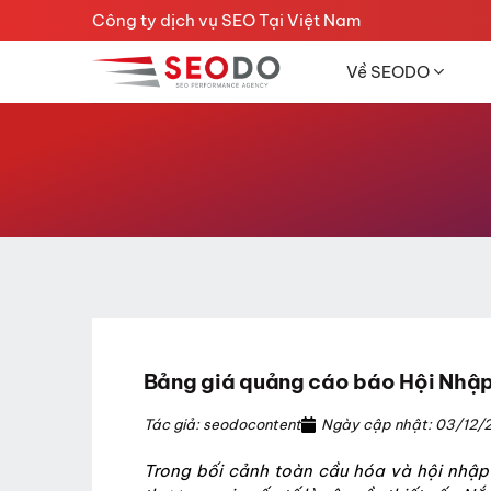
Chuyển
Công ty dịch vụ SEO Tại Việt Nam
đến
nội
Về SEODO
dung
Bảng giá quảng cáo báo Hội Nhậ
Tác giả: seodocontent
Ngày cập nhật: 03/12/
Trong bối cảnh toàn cầu hóa và hội nhập 