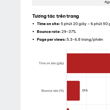
Ngu
Tương tác trên trang
Time on site:
5 phút 20 giây – 6 phút 50 
Bounce rate:
29-37%
Page per views:
5.3-6.8 trang/phiên