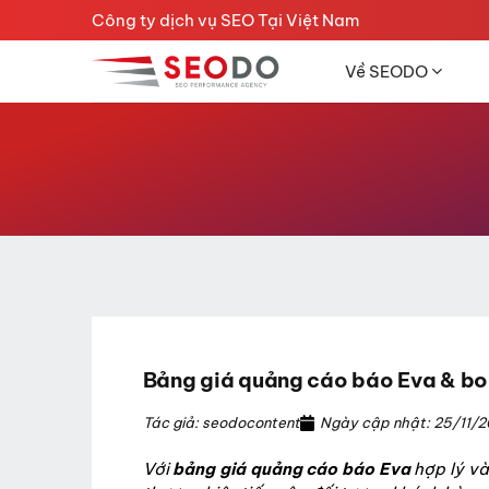
Chuyển
Công ty dịch vụ SEO Tại Việt Nam
đến
nội
Về SEODO
dung
Bảng giá quảng cáo báo Eva & b
Tác giả: seodocontent
Ngày cập nhật: 25/11/
Với
bảng giá quảng cáo báo Eva
hợp lý và