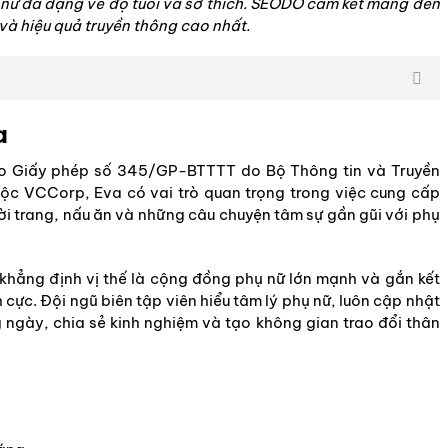
 nữ đa dạng về độ tuổi và sở thích. SEODO cam kết mang đến
 và hiệu quả truyền thông cao nhất.
a
eo Giấy phép số 345/GP-BTTTT do Bộ Thông tin và Truyền
ộc VCCorp, Eva có vai trò quan trọng trong việc cung cấp
hời trang, nấu ăn và những câu chuyện tâm sự gần gũi với phụ
ã khẳng định vị thế là cộng đồng phụ nữ lớn mạnh và gắn kết
 cực. Đội ngũ biên tập viên hiểu tâm lý phụ nữ, luôn cập nhật
 ngày, chia sẻ kinh nghiệm và tạo không gian trao đổi thân