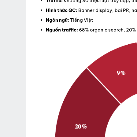
Traffic:
Khoảng 30 triệu lượt truy cập/t
Hình thức QC:
Banner display, bài PR, na
Ngôn ngữ:
Tiếng Việt
Nguồn traffic:
68% organic search, 20% s