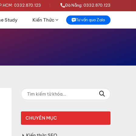
P.HCM: 0332.870.123
Đà Nẵng: 0332.870.123
e Study
Kiến Thức
Tư vấn qua Zalo
CHUYÊN MỤC
Kiến thức SEO