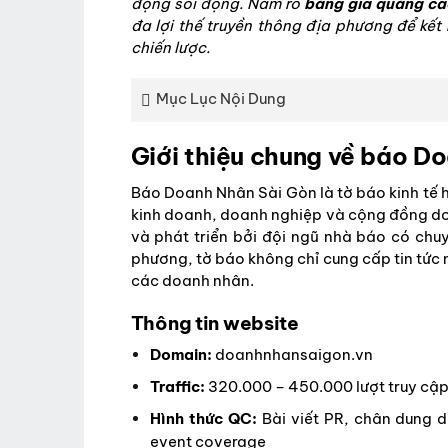
động sôi động. Nắm rõ
bảng giá quảng cá
đa lợi thế truyền thông địa phương để kết
chiến lược.
Mục Lục Nội Dung
Giới thiệu chung về báo D
Báo Doanh Nhân Sài Gòn là tờ báo kinh tế 
kinh doanh, doanh nghiệp và cộng đồng do
và phát triển bởi đội ngũ nhà báo có chu
phương, tờ báo không chỉ cung cấp tin tức m
các doanh nhân.
Thông tin website
Domain:
doanhnhansaigon.vn
Traffic:
320.000 – 450.000 lượt truy cậ
Hình thức QC:
Bài viết PR, chân dung 
event coverage