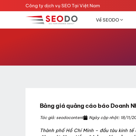
Chuyển
Công ty dịch vụ SEO Tại Việt Nam
đến
nội
Về SEODO
dung
Bảng giá quảng cáo báo Doanh Nh
Tác giả: seodocontent
Ngày cập nhật: 18/11/2
Thành phố Hồ Chí Minh – đầu tàu kinh tế