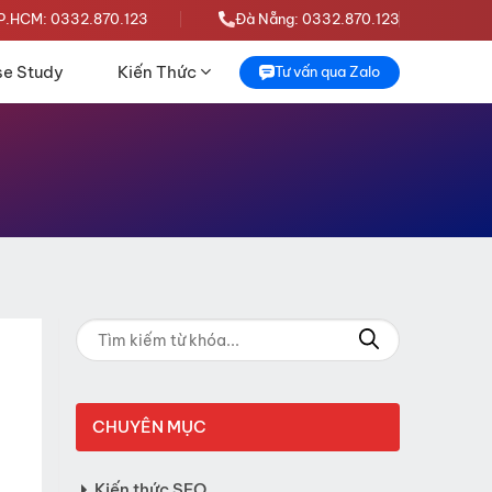
P.HCM: 0332.870.123
Đà Nẵng: 0332.870.123
e Study
Kiến Thức
Tư vấn qua Zalo
CHUYÊN MỤC
Kiến thức SEO