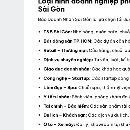
Loại hình doanh nghiệp p
Sài Gòn
Báo Doanh Nhân Sài Gòn là lựa chọn tối ưu
F&B Sài Gòn:
Nhà hàng, quán café, chuỗi
Bất động sản TP.HCM:
Các dự án căn hộ
Retail – Thương mại:
Cửa hàng, chuỗi bá
Dịch vụ chuyên nghiệp:
Tư vấn, luật, kế
Giáo dục doanh nhân:
Các khóa học quản
Công nghệ – Startup:
Các startup công 
Làm đẹp – Spa:
Chuỗi spa, thẩm mỹ việ
Y tế tư nhân:
Bệnh viện, phòng khám đa 
Tài chính – Bảo hiểm:
Các sản phẩm tài 
Du lịch – Khách sạn:
Các dịch vụ du lịch,
Ô tô – Xe máy:
Đại lý, showroom tại khu