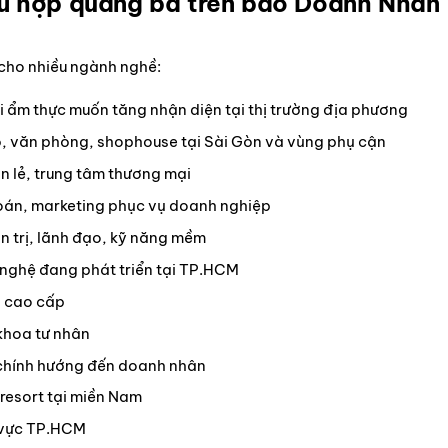
hù hợp quảng bá trên báo Doanh Nhân
 cho nhiều ngành nghề:
 ẩm thực muốn tăng nhận diện tại thị trường địa phương
, văn phòng, shophouse tại Sài Gòn và vùng phụ cận
n lẻ, trung tâm thương mại
 toán, marketing phục vụ doanh nghiệp
 trị, lãnh đạo, kỹ năng mềm
nghệ đang phát triển tại TP.HCM
n cao cấp
khoa tư nhân
chính hướng đến doanh nhân
 resort tại miền Nam
 vực TP.HCM