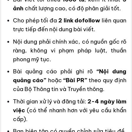
ảnh
chất lượng cao, có độ phân giải tốt.
Cho phép tối đa
2 link dofollow
liên quan
trực tiếp đến nội dung bài viết.
Nội dung phải chính xác, có nguồn gốc rõ
ràng, không vi phạm pháp luật, thuần
phong mỹ tục.
Bài quảng cáo phải ghi rõ
“Nội dung
quảng cáo”
hoặc
“Bài PR”
theo quy định
của Bộ Thông tin và Truyền thông.
Thời gian xử lý và đăng tải:
2-4 ngày làm
việc
(có thể nhanh hơn với yêu cầu khẩn
cấp).
Ban biên tập có quyền chỉnh sửa tiêu đề,