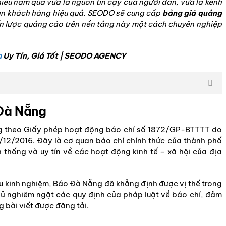
ều năm qua vừa là nguồn tin cậy của người dân, vừa là kênh
cận khách hàng hiệu quả. SEODO sẽ cung cấp
bảng giá quảng
iến lược quảng cáo trên nền tảng này một cách chuyên nghiệp
h
Uy Tín, Giá Tốt | SEODO AGENCY
 Đà Nẵng
g theo Giấy phép hoạt động báo chí số 1872/GP-BTTTT do
/12/2016. Đây là cơ quan báo chí chính thức của thành phố
 thống và uy tín về các hoạt động kinh tế – xã hội của địa
àu kinh nghiệm, Báo Đà Nẵng đã khẳng định được vị thế trong
hủ nghiêm ngặt các quy định của pháp luật về báo chí, đảm
 bài viết được đăng tải.