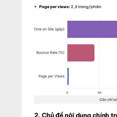
Page per views:
2,3 trang/phiên
Các chỉ s
2. Chủ đề nội dung chính 