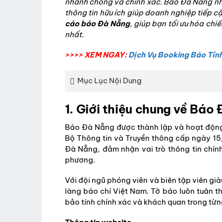
nhanh chóng và chính xác. Báo Đà Nẵng nhi
thông tin hữu ích giúp doanh nghiệp tiếp 
cáo báo Đà Nẵng
, giúp bạn tối ưu hóa ch
nhất.
>>>> XEM NGAY:
Dịch Vụ Booking Báo Tỉn
Mục Lục Nội Dung
1. Giới thiệu chung về Báo
Báo Đà Nẵng được thành lập và hoạt độn
Bộ Thông tin và Truyền thông cấp ngày 15
Đà Nẵng, đảm nhận vai trò thông tin chính
phương.
Với đội ngũ phóng viên và biên tập viên gi
làng báo chí Việt Nam. Tờ báo luôn tuân t
bảo tính chính xác và khách quan trong từng