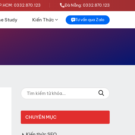
P.HCM: 0332.870.123
Đà Nẵng: 0332.870.123
e Study
Kiến Thức
Tư vấn qua Zalo
CHUYÊN MỤC
Kiến thức SEO