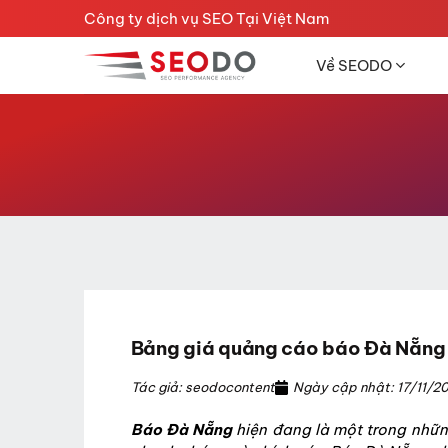
Chuyển
Công ty dịch vụ SEO Tại Việt Nam
đến
nội
Về SEODO
dung
Bảng giá quảng cáo báo Đà Nẵng
Tác giả: seodocontent
Ngày cập nhật: 17/11/2
Báo Đà Nẵng
hiện đang là một trong những