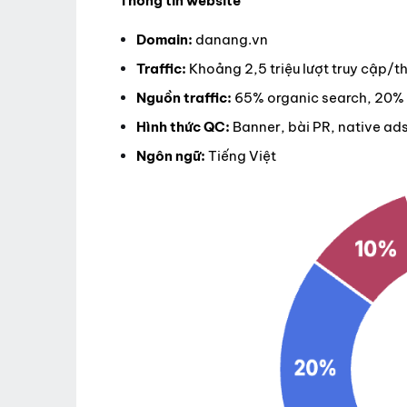
Thông tin website
Domain:
danang.vn
Traffic:
Khoảng 2,5 triệu lượt truy cập/t
Nguồn traffic:
65% organic search, 20% d
Hình thức QC:
Banner, bài PR, native ad
Ngôn ngữ:
Tiếng Việt