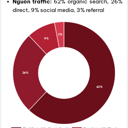
Nguồn traffic:
62% organic search, 26%
direct, 9% social media, 3% referral