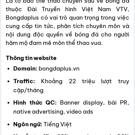
Là tờ báo thể thao chuyên sâu về bóng đá
thuộc Đài Truyền hình Việt Nam VTV,
Bongdaplus có vai trò quan trọng trong việc
cung cấp tin tức, phân tích chuyên môn và
nội dung độc quyền về bóng đá cho người
hâm mộ đam mê môn thể thao vua.
Thông tin website
Domain:
bongdaplus.vn
Traffic:
Khoảng 22 triệu lượt truy
cập/tháng
Hình thức QC:
Banner display, bài PR,
native advertising, video ads
Ngôn ngữ:
Tiếng Việt