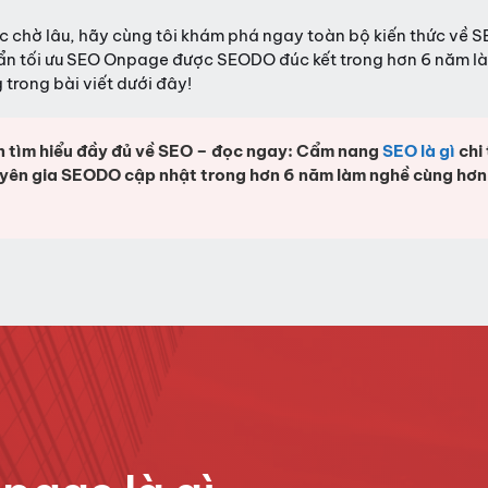
 chờ lâu, hãy cùng tôi khám phá ngay toàn bộ kiến thức về S
ẩn tối ưu SEO Onpage được SEODO đúc kết trong hơn 6 năm l
trong bài viết dưới đây!
 tìm hiểu đầy đủ về SEO – đọc ngay: Cẩm nang
SEO là gì
chi 
yên gia SEODO cập nhật trong hơn 6 năm làm nghề cùng hơ