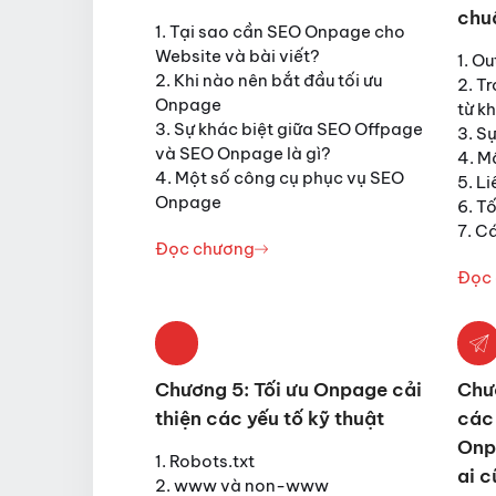
chu
1. Tại sao cần SEO Onpage cho
Website và bài viết?
1. Ou
2. Khi nào nên bắt đầu tối ưu
2. T
Onpage
từ k
3. Sự khác biệt giữa SEO Offpage
3. S
và SEO Onpage là gì?
4. M
4. Một số công cụ phục vụ SEO
5. Li
Onpage
6. T
7. C
Đọc chương
Đọc
Chương 5: Tối ưu Onpage cải
Chư
thiện các yếu tố kỹ thuật
các 
Onp
1. Robots.txt
ai c
2. www và non-www