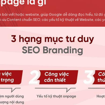
page là gì
 bài viết hoặc website, giúp Google dễ dàng đọc hiểu, từ đó g
i ưu Content chuẩn SEO; các yếu tố kỹ thuật về Website, các 