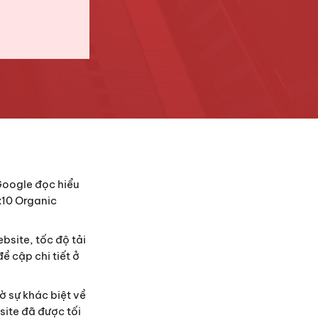
Google đọc hiểu
x10 Organic
bsite, tốc độ tải
ề cập chi tiết ở
 sự khác biệt về
bsite đã được tối