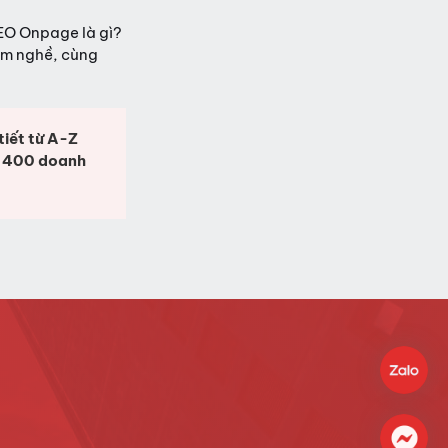
EO Onpage là gì?
àm nghề, cùng
tiết từ A-Z
n 400 doanh