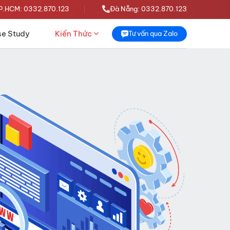
P.HCM: 0332.870.123
Đà Nẵng: 0332.870.123
e Study
Kiến Thức
Tư vấn qua Zalo