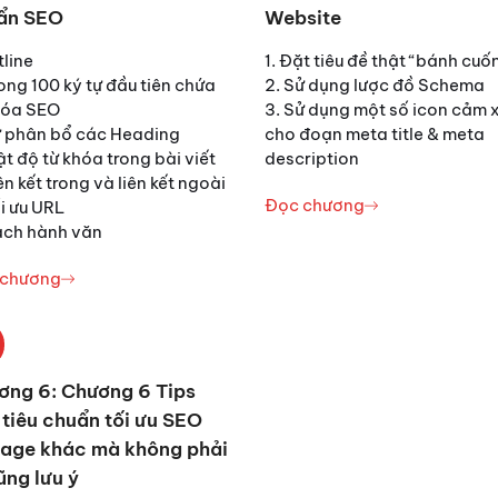
ẩn SEO
Website
tline
1. Đặt tiêu đề thật “bánh cuố
rong 100 ký tự đầu tiên chứa
2. Sử dụng lược đồ Schema
hóa SEO
3. Sử dụng một số icon cảm 
ự phân bổ các Heading
cho đoạn meta title & meta
ật độ từ khóa trong bài viết
description
ên kết trong và liên kết ngoài
Đọc chương
ối ưu URL
ách hành văn
 chương
ơng 6: Chương 6 Tips
tiêu chuẩn tối ưu SEO
age khác mà không phải
ũng lưu ý