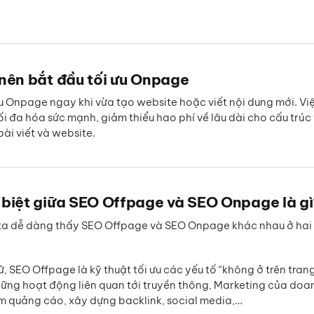
 nên bắt đầu tối ưu Onpage
ưu Onpage ngay khi vừa tạo website hoặc viết nội dung mới. V
ối đa hóa sức mạnh, giảm thiểu hao phí về lâu dài cho cấu trúc
bài viết và website.
c biệt giữa SEO Offpage và SEO Onpage là g
 ta dễ dàng thấy SEO Offpage và SEO Onpage khác nhau ở hai g
 SEO Offpage là kỹ thuật tối ưu các yếu tố “không ở trên trang
hững hoạt động liên quan tới truyền thông, Marketing của doa
 quảng cáo, xây dựng backlink, social media,…