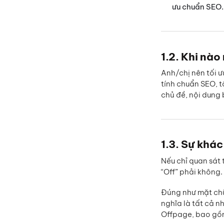
ưu chuẩn SEO.
1.2. Khi nào
Anh/chị nên tối 
tính chuẩn SEO, t
chủ đề, nội dung 
1.3. Sự khá
Nếu chỉ quan sát
“Off” phải không.
Đúng như mặt chữ,
nghĩa là tất cả n
Offpage, bao gồm