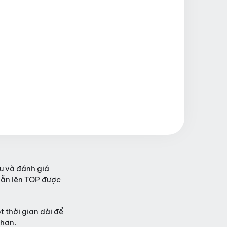
u và đánh giá
vẫn lên TOP được
 thời gian dài để
 hơn.