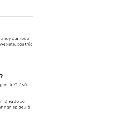
iệc này đảm bảo
 website, cấu trúc
ì?
iới từ “On” và
”. Điều đó có
nh nghiệp đều là