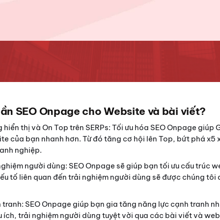
 cần SEO Onpage cho Website và bài viết?
 hiển thị và On Top trên SERPs: Tối ưu hóa SEO Onpage giúp 
ite của bạn nhanh hơn. Từ đó tăng cơ hội lên Top, bứt phá x5 
oanh nghiệp.
 nghiệm người dùng: SEO Onpage sẽ giúp bạn tối ưu cấu trúc we
ếu tố liên quan đến trải nghiệm người dùng sẽ được chúng tôi đ
tranh: SEO Onpage giúp bạn gia tăng năng lực cạnh tranh nhờ
hữu ích, trải nghiệm người dùng tuyệt vời qua các bài viết và we