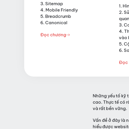
3. Sitemap
1. H
4. Mobile Friendly
2. S
5. Breadcrumb
quan
6. Canonical
3. C
4. T
Đọc chương
vào 
5. C
6. S
Đọc
Những yếu tố kỹ 
cao. Thực tế có 
và rất bền vững.
Vấn đề ở đây là n
hiểu được websit