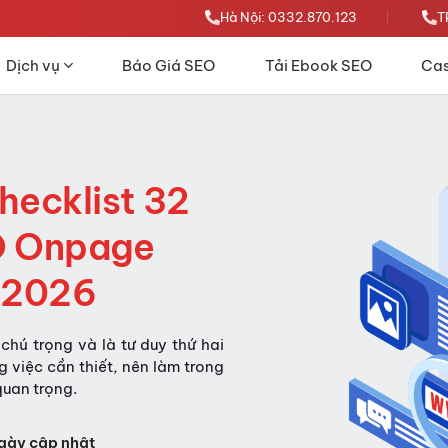
Hà Nội: 0332.870.123
T
Dịch vụ
Báo Giá SEO
Tải Ebook SEO
Cas
hecklist 32
EO Onpage
t 2026
ú trọng và là tư duy thứ hai
 việc cần thiết, nên làm trong
quan trọng.
gày cập nhật