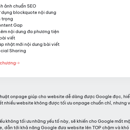
ình ảnh chuẩn SEO
ử dụng blockquote nội dung
 trọng
ontent Gap
hêm nội dung đa phương tiện
bài viết
ập nhật mới nội dung bài viết
ocial Sharing
 chương
thuật onpage giúp cho website dễ dàng được Google đọc, hiể
rất nhiều website không được tối ưu onpage chuẩn chỉ, nhưng 
ếu không tối ưu những yếu tố này, sẽ khiến cho Google mất một
e, dẫn tới khả năng Google đưa website lên TOP chậm và khó