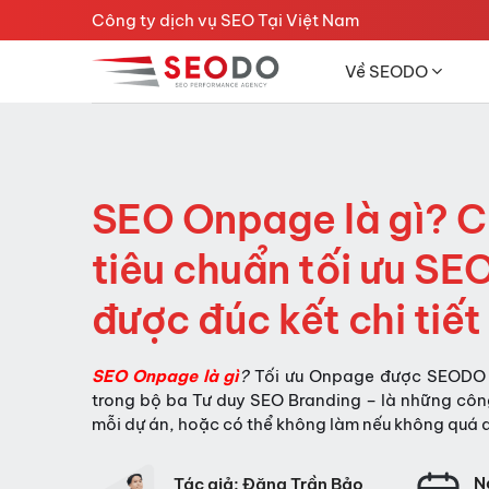
Chuyển
Công ty dịch vụ SEO Tại Việt Nam
đến
nội
Về SEODO
dung
SEO Onpage là gì? C
tiêu chuẩn tối ưu S
được đúc kết chi tiế
SEO Onpage là gì
?
Tối ưu Onpage được SEODO ch
trong bộ ba Tư duy SEO Branding – là những công
mỗi dự án, hoặc có thể không làm nếu không quá 
N
Tác giả: Đặng Trần Bảo