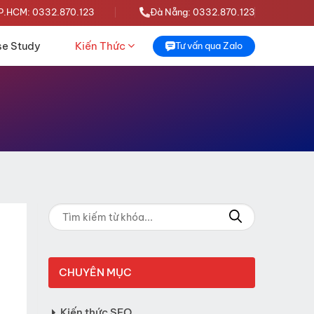
P.HCM: 0332.870.123
Đà Nẵng: 0332.870.123
e Study
Kiến Thức
Tư vấn qua Zalo
CHUYÊN MỤC
Kiến thức SEO