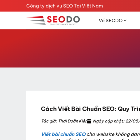
Chuyển
Công ty dịch vụ SEO Tại Việt Nam
đến
nội
Về SEODO
dung
Cách Viết Bài Chuẩn SEO: Quy Trì
Tác giả: Thái Doãn Kiên
Ngày cập nhật: 22/05
Viết bài chuẩn SEO
cho website không đơn t