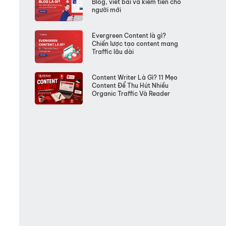
Blog, viết bài và kiếm tiền cho
người mới
Evergreen Content là gì?
Chiến lược tạo content mang
Traffic lâu dài
Content Writer Là Gì? 11 Mẹo
Content Để Thu Hút Nhiều
Organic Traffic Và Reader