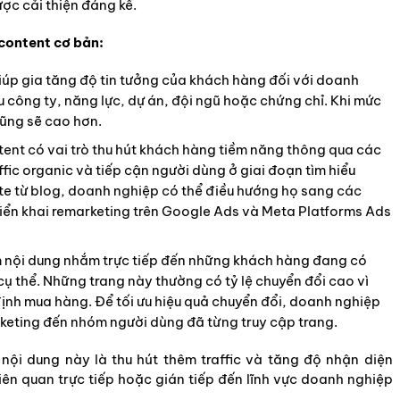
ợc cải thiện đáng kể.
content cơ bản:
úp gia tăng độ tin tưởng của khách hàng đối với doanh
u công ty, năng lực, dự án, đội ngũ hoặc chứng chỉ. Khi mức
cũng sẽ cao hơn.
ent có vai trò thu hút khách hàng tiềm năng thông qua các
affic organic và tiếp cận người dùng ở giai đoạn tìm hiểu
ite từ blog, doanh nghiệp có thể điều hướng họ sang các
riển khai remarketing trên Google Ads và Meta Platforms Ads
 nội dung nhắm trực tiếp đến những khách hàng đang có
ụ thể. Những trang này thường có tỷ lệ chuyển đổi cao vì
định mua hàng. Để tối ưu hiệu quả chuyển đổi, doanh nghiệp
rketing đến nhóm người dùng đã từng truy cập trang.
ội dung này là thu hút thêm traffic và tăng độ nhận diện
iên quan trực tiếp hoặc gián tiếp đến lĩnh vực doanh nghiệp