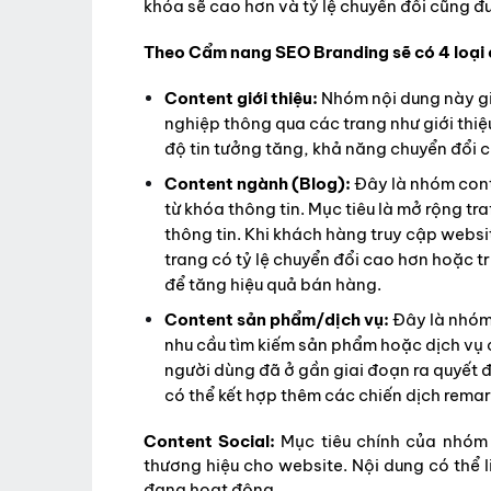
khóa sẽ cao hơn và tỷ lệ chuyển đổi cũng đư
Theo Cẩm nang SEO Branding sẽ có 4 loại 
Content giới thiệu:
Nhóm nội dung này gi
nghiệp thông qua các trang như giới thiệ
độ tin tưởng tăng, khả năng chuyển đổi 
Content ngành (Blog):
Đây là nhóm cont
từ khóa thông tin. Mục tiêu là mở rộng tr
thông tin. Khi khách hàng truy cập webs
trang có tỷ lệ chuyển đổi cao hơn hoặc t
để tăng hiệu quả bán hàng.
Content sản phẩm/dịch vụ:
Đây là nhóm
nhu cầu tìm kiếm sản phẩm hoặc dịch vụ c
người dùng đã ở gần giai đoạn ra quyết 
có thể kết hợp thêm các chiến dịch rema
Content Social:
Mục tiêu chính của nhóm n
thương hiệu cho website. Nội dung có thể l
đang hoạt động.